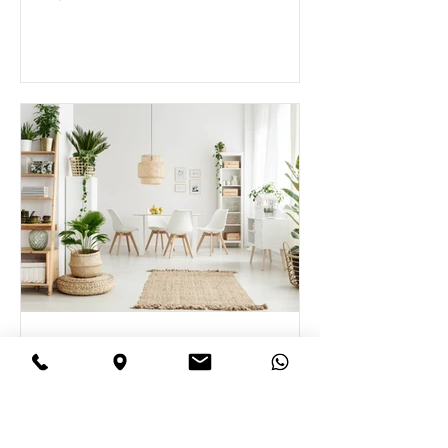
Según el Consejo Superior...
Cristina Beltrán Arquitectos
24 nov 2020
⭐️ Reformas Integrales en
Madrid ⭐️