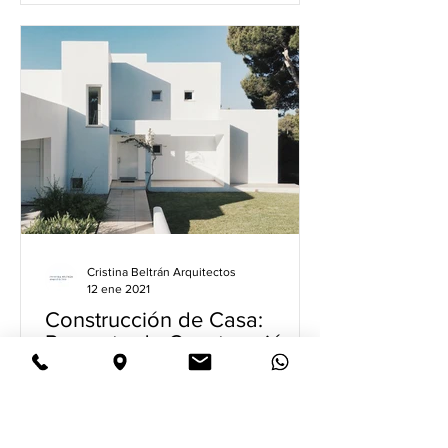
Cristina Beltrán Arquitectos
12 ene 2021
Construcción de Casa:
Proyecto de Construcción
de Vivienda Unifamiliar,
Chalet o Villa
¿Pensando en construir tu propia
vivienda unifamiliar? La casa, chalet o
villa de tus sueños está mucho más