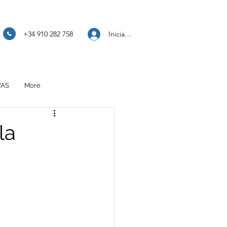
Iniciar sesión
+34 910 282 758
VAS
More
la