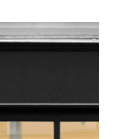
dejamos atrás los antiguos sistemas de
automatización como X10 o los más tradicionales
y...