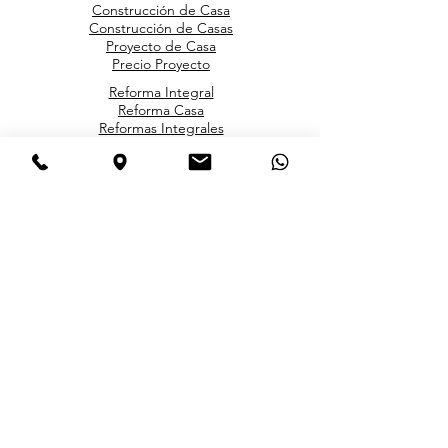
Construcción de Casa
Construcción de Casas
Proyecto de Casa
Precio Proyecto
Reforma Integral
Reforma Casa
Reformas Integrales
Reformas Madrid
Licencia de Obra
Licencia de Actividad
Licencia de Apertura
Licencia Turística