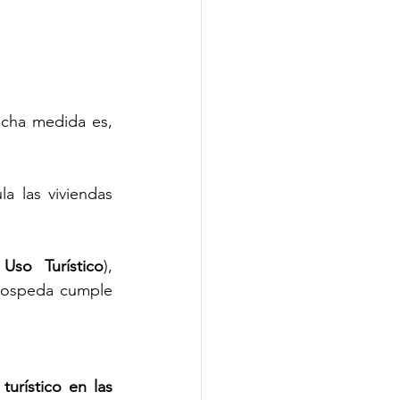
icha medida es, 
a las viviendas 
Uso Turístico
), 
hospeda cumple 
urístico en las 