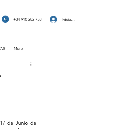
Iniciar sesión
+34 910 282 758
VAS
More
e
 17 de Junio de 