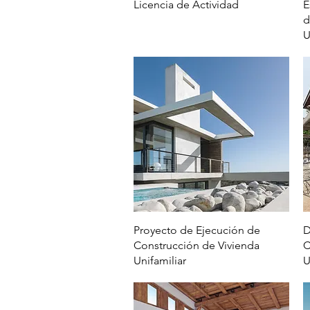
Vista rápida
Licencia de Actividad
E
d
U
Vista rápida
Proyecto de Ejecución de
D
Construcción de Vivienda
C
Unifamiliar
U