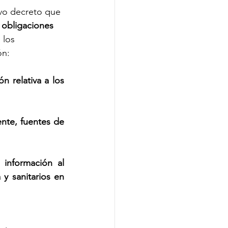
evo decreto que 
 obligaciones 
 los 
ón:
n relativa a los 
ente, fuentes de 
información al 
y sanitarios en 