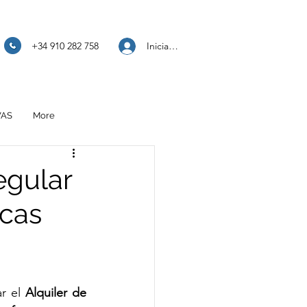
Iniciar sesión
+34 910 282 758
VAS
More
egular
icas
r el 
Alquiler de 