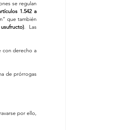
iones se regulan 
tículos 1.542 a 
n” que también 
usufructo)
. Las 
 con derecho a 
ma de prórrogas 
varse por ello, 