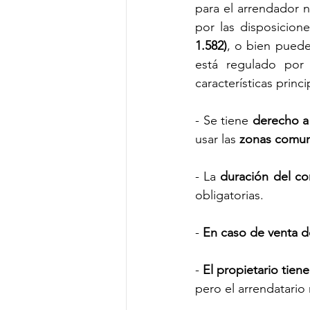
para el arrendador ni
por las disposicion
1.582)
, o bien puede
está regulado por
características princ
- Se tiene 
derecho a
usar las 
zonas comune
- La 
duración del co
obligatorias.
- 
En caso de venta de 
-
 El propietario tien
pero el arrendatario