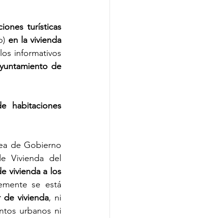
sólo se puedan alquilar habitaciones turísticas 
b) 
en la vivienda 
los informativos 
yuntamiento de 
e habitaciones 
ea de Gobierno 
de Urbanismo y Vivienda y redactada por la Oficina de Información de Vivienda del 
e vivienda a los 
emente se está 
 de vivienda
, ni 
tos urbanos ni 