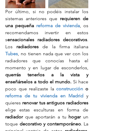
Por último, si no podéis instalar los 
sistemas anteriores que 
requieren de 
una pequeña 
reforma de vivienda
, os 
recomendamos invertir en estos 
s
ensacionales radiadores decorativos
. 
Los 
radiadores
 de la firma italiana 
Tubes
, no tienen nada que ver con los 
radiadores que conocías hasta el 
momento y en lugar de esconderlos, 
querrás tenerlos a la vista y 
enseñárselos a todo el mundo.
 Si hace 
poco que realizaste la 
construcción
 o 
reforma de tu vivienda en Madrid
 y 
quieres 
renovar tus antiguos radiadores
elige estas esculturas en forma de 
radiador
 que aportarán a tu 
hogar
 un 
toque 
decorativo y contemporáneo
. La 
principal ventaja de estos 
radiadores
, 